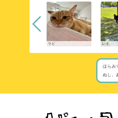
ロン
ラピ
レオ
ほらみ
ぬし、