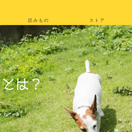
読みもの
ストア
。
を
。