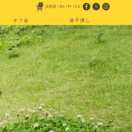
0
日本語
/
En
/
Fr
/
Cn
オフ会
迷子捜し