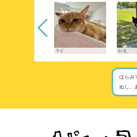
ロン
ラピ
レオ
ほらみ
ぬし、