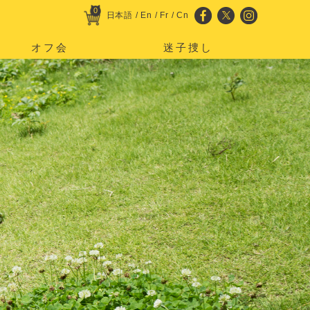
0
日本語
/
En
/
Fr
/
Cn
オフ会
迷子捜し