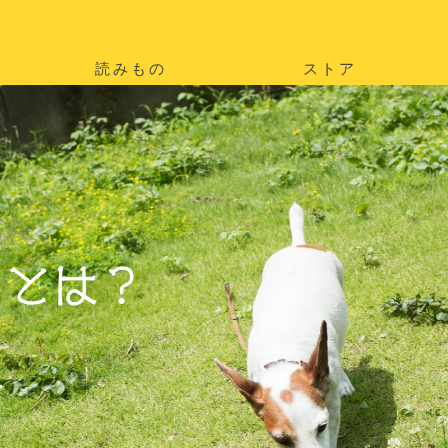
読みもの
ストア
。
を
。