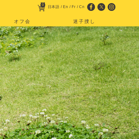
0
日本語
/
En
/
Fr
/
Cn
オフ会
迷子捜し