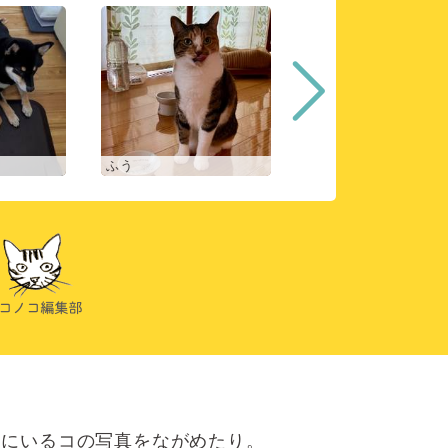
ふう
ヒスイ
にいるコの写真をながめたり。