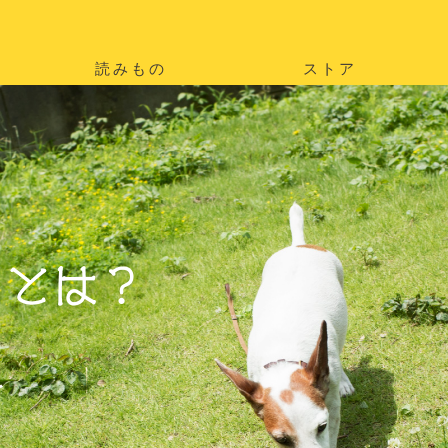
読みもの
ストア
。
を
。