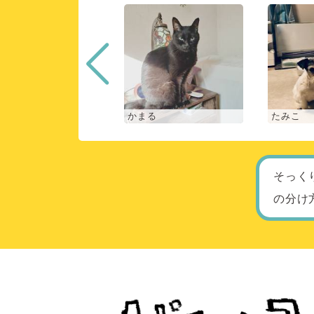
な
かまる
たみこ
そっく
の分け