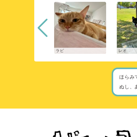
ロン
ラピ
レオ
ほらみ
ぬし、