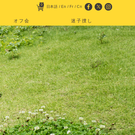
0
日本語
/
En
/
Fr
/
Cn
オフ会
迷子捜し