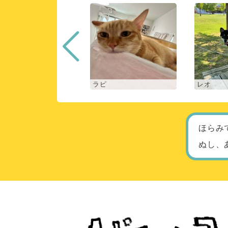
ロン
ラピ
レオ
ほらみ
ぬし、