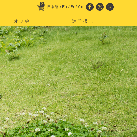
0
日本語
/
En
/
Fr
/
Cn
オフ会
迷子捜し