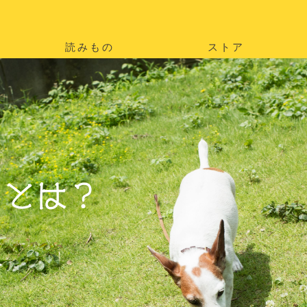
読みもの
ストア
。
を
。