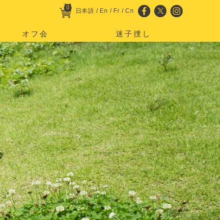
0
日本語
/
En
/
Fr
/
Cn
オフ会
迷子捜し