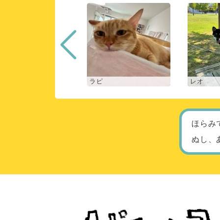
ロン
ラピ
レオ
ほらみ
ぬし、