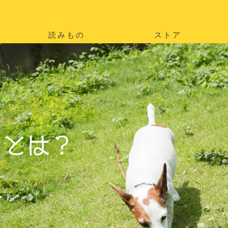
読みもの
ストア
。
を
。