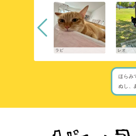
ロン
ラピ
レオ
ほらみ
ぬし、