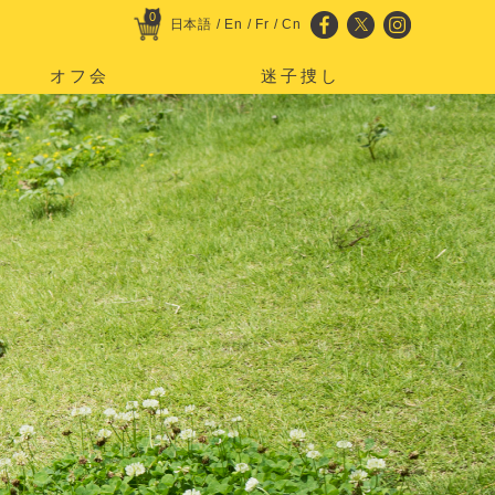
0
日本語
/
En
/
Fr
/
Cn
オフ会
迷子捜し