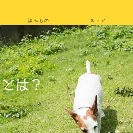
読みもの
ストア
。
を
。