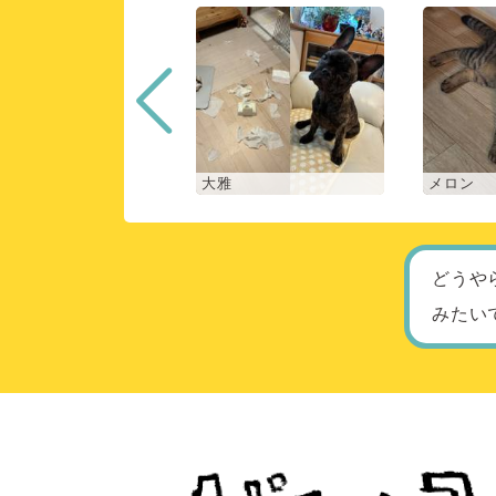
く
大雅
メロン
どうや
みたい