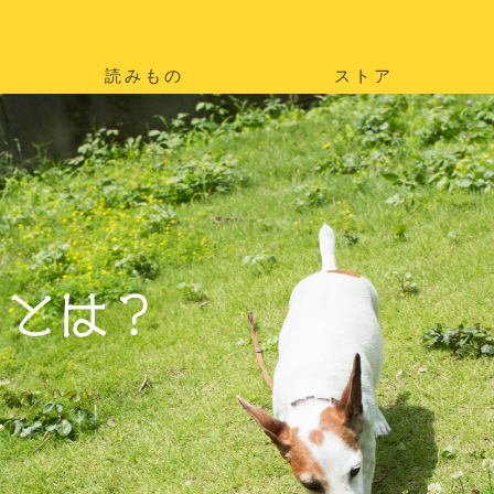
読みもの
ストア
。
を
。