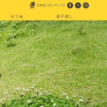
0
日本語
/
En
/
Fr
/
Cn
オフ会
迷子捜し