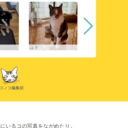
ふう
ヒスイ
にいるコの写真をながめたり。