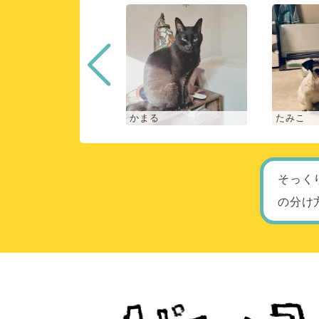
な
かまる
たみこ
そっく
の分け