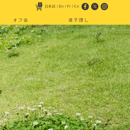
0
日本語
/
En
/
Fr
/
Cn
オフ会
迷子捜し