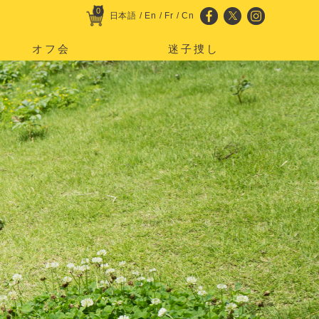
0
日本語
/
En
/
Fr
/
Cn
オフ会
迷子捜し