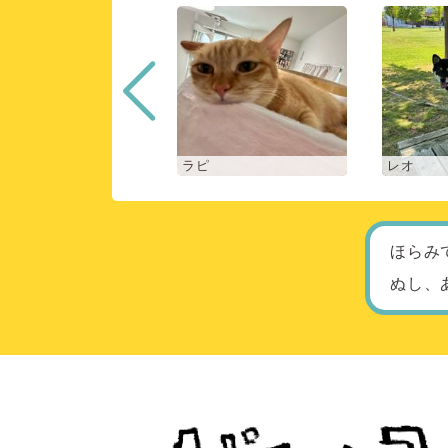
ロン
ラピ
レオ
ほらみ
ぬし、