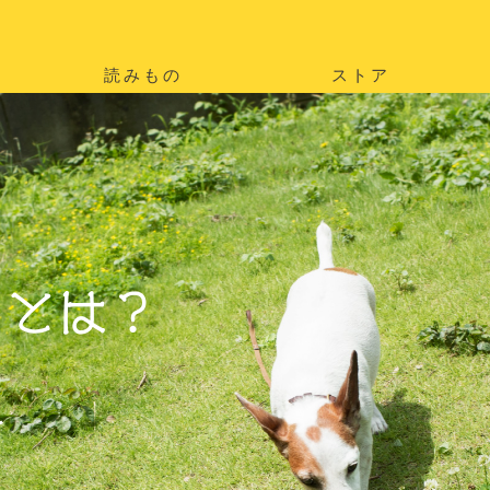
読みもの
ストア
。
を
。