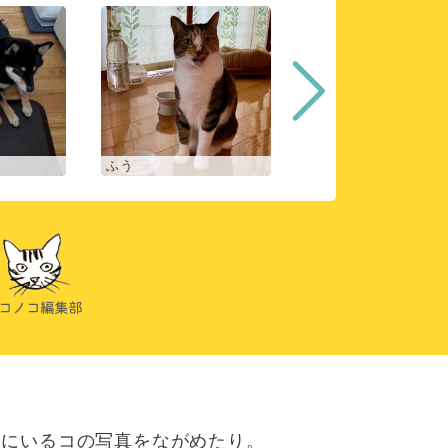
ふう
ヒスイ
にいるコの写真をながめたり。