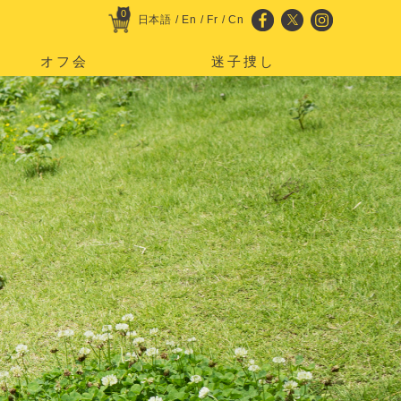
0
日本語
/
En
/
Fr
/
Cn
オフ会
迷子捜し