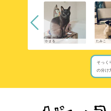
な
かまる
たみこ
そっく
の分け