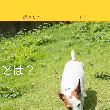
読みもの
ストア
。
を
。