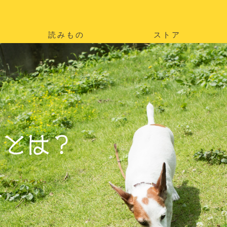
読みもの
ストア
。
を
。