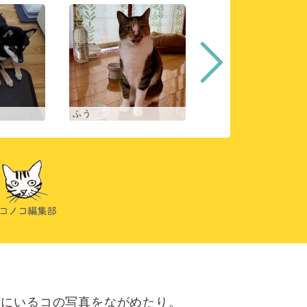
ふう
ヒスイ
にいるコの写真をながめたり。