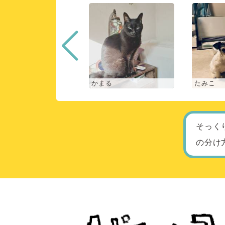
な
かまる
たみこ
そっく
の分け