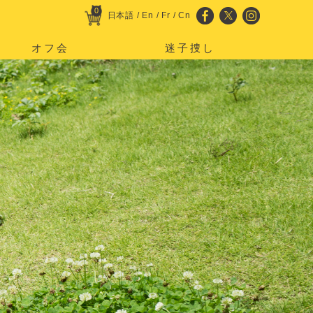
0
日本語
/
En
/
Fr
/
Cn
オフ会
迷子捜し