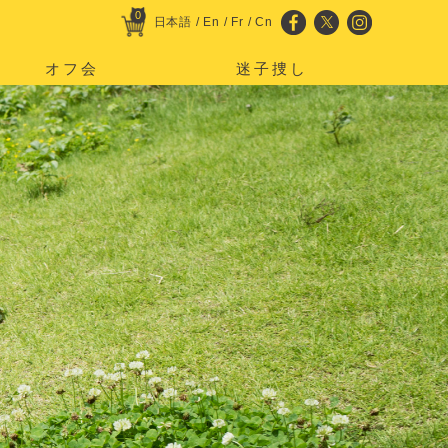
0
日本語
/
En
/
Fr
/
Cn
オフ会
迷子捜し