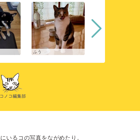
ふう
ヒスイ
にいるコの写真をながめたり。