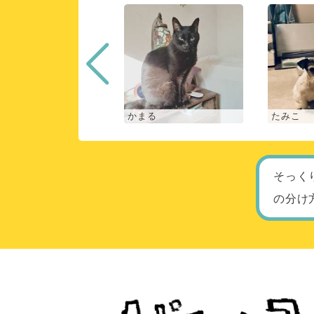
な
かまる
たみこ
そっく
の分け