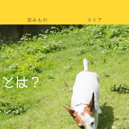
読みもの
ストア
。
を
。