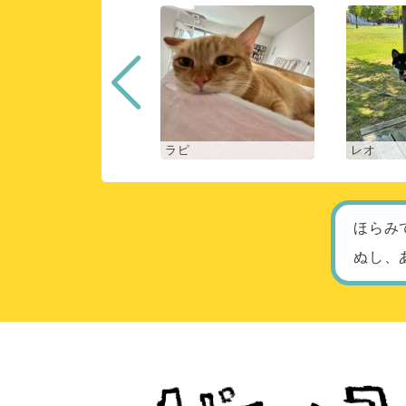
ロン
ラピ
レオ
ほらみ
ぬし、