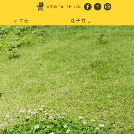
0
日本語
/
En
/
Fr
/
Cn
オフ会
迷子捜し