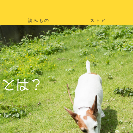
読みもの
ストア
。
を
。