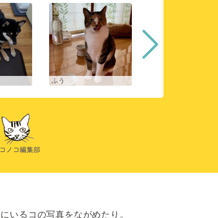
ふう
ヒスイ
にいるコの写真をながめたり。