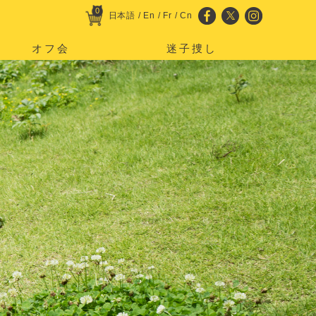
0
日本語
/
En
/
Fr
/
Cn
オフ会
迷子捜し