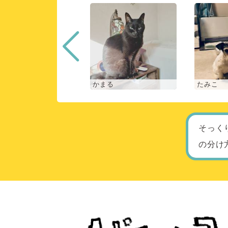
な
かまる
たみこ
そっく
の分け