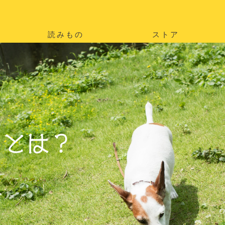
読みもの
ストア
。
を
。