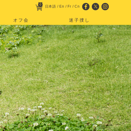
0
日本語
/
En
/
Fr
/
Cn
オフ会
迷子捜し