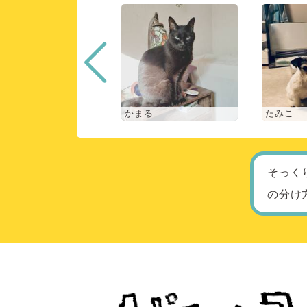
な
かまる
たみこ
そっく
の分け