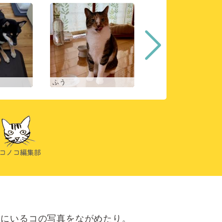
ふう
ヒスイ
にいるコの写真をながめたり。