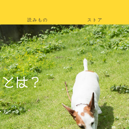
読みもの
ストア
。
を
。