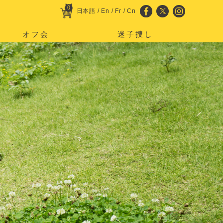
0
日本語
/
En
/
Fr
/
Cn
オフ会
迷子捜し