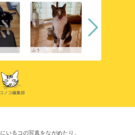
ふう
ヒスイ
にいるコの写真をながめたり。