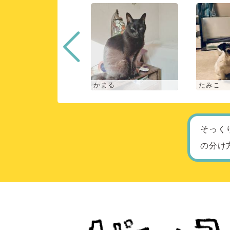
な
かまる
たみこ
そっく
の分け