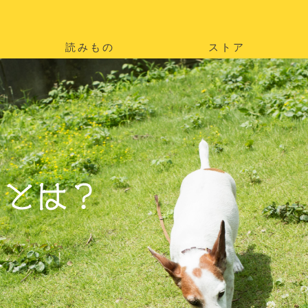
読みもの
ストア
。
を
。