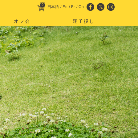
0
日本語
/
En
/
Fr
/
Cn
オフ会
迷子捜し