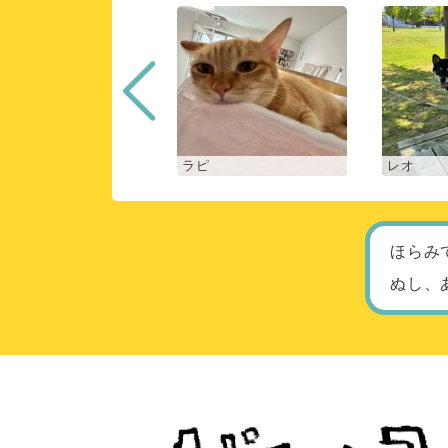
ロン
ラピ
レオ
ほらみ
ぬし、