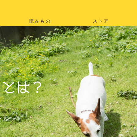
読みもの
ストア
。
を
。