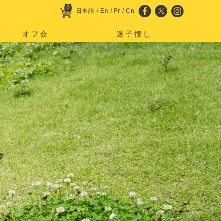
0
日本語
/
En
/
Fr
/
Cn
オフ会
迷子捜し