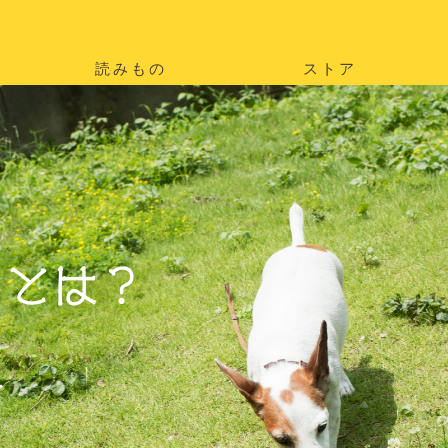
読みもの
ストア
。
を
。