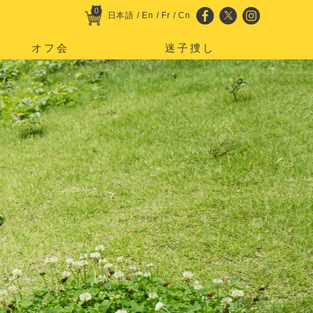
0
日本語
/
En
/
Fr
/
Cn
オフ会
迷子捜し