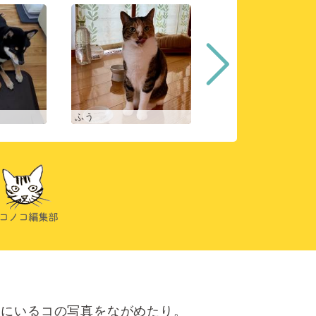
ふう
ヒスイ
にいるコの写真をながめたり。