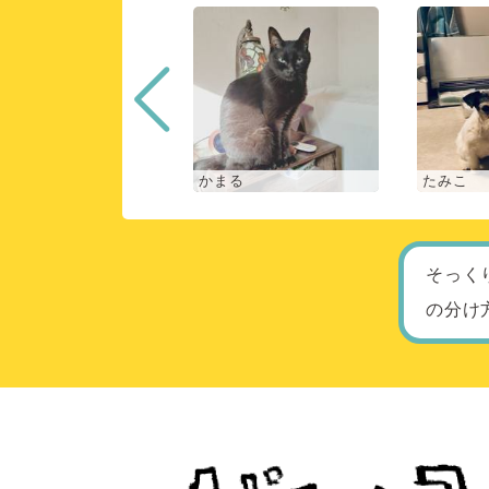
な
かまる
たみこ
そっく
の分け