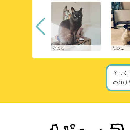
な
かまる
たみこ
そっく
の分け