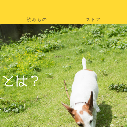
読みもの
ストア
。
を
。