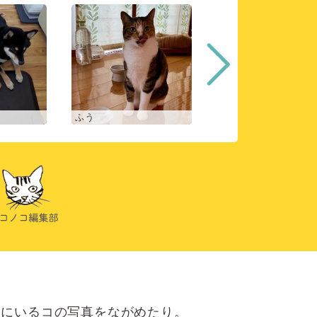
ふう
ヒスイ
にいるコの写真をながめたり。