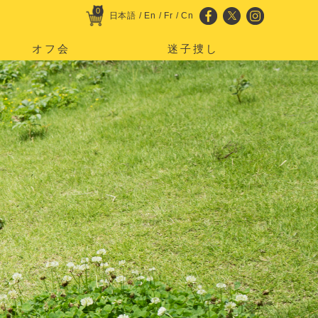
0
日本語
/
En
/
Fr
/
Cn
オフ会
迷子捜し