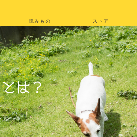
読みもの
ストア
。
を
。