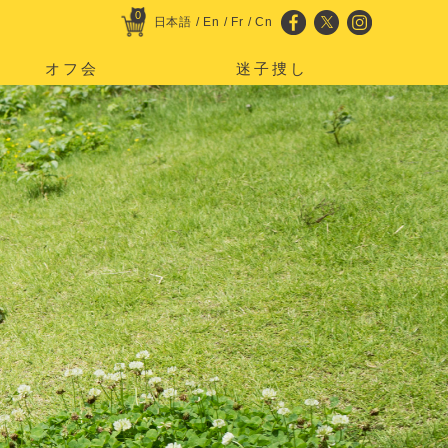
0
日本語
/
En
/
Fr
/
Cn
オフ会
迷子捜し