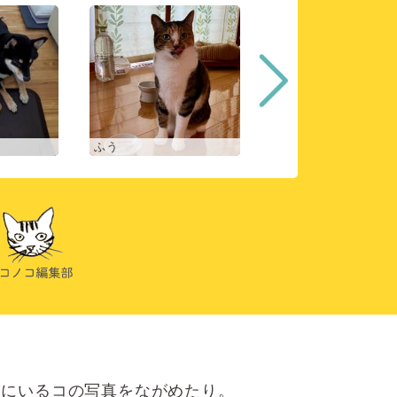
ふう
ヒスイ
にいるコの写真をながめたり。