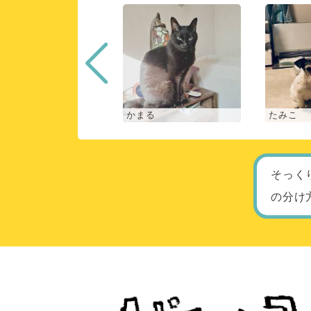
な
かまる
たみこ
そっく
の分け