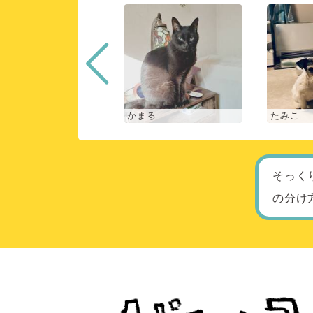
な
かまる
たみこ
そっく
の分け