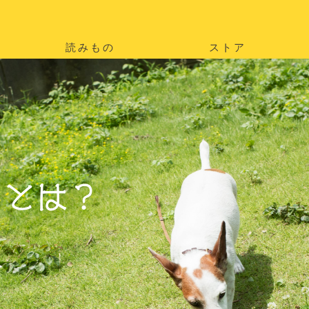
読みもの
ストア
。
を
。