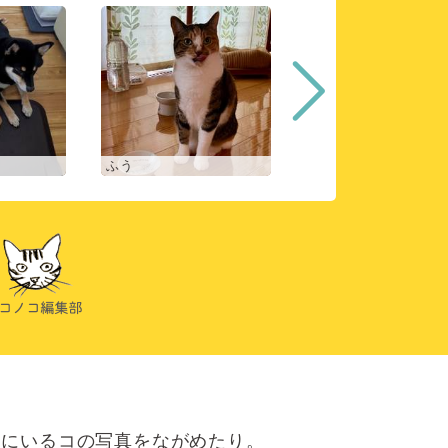
ふう
ヒスイ
にいるコの写真をながめたり。