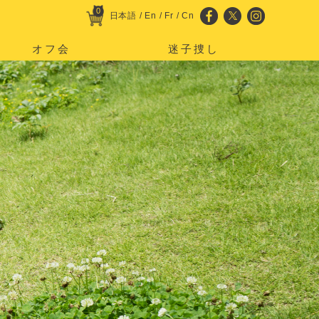
0
日本語
/
En
/
Fr
/
Cn
オフ会
迷子捜し