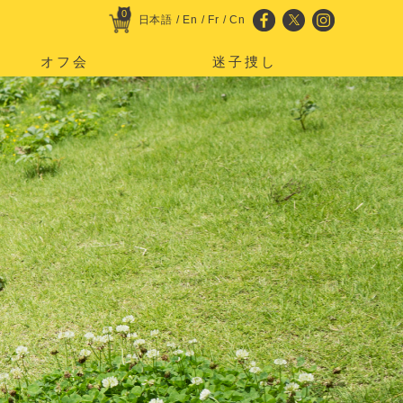
0
日本語
/
En
/
Fr
/
Cn
オフ会
迷子捜し