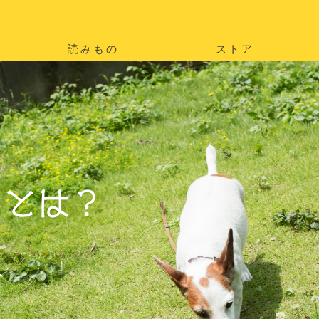
読みもの
ストア
。
を
。