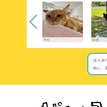
ロン
ラピ
レオ
ほらみ
ぬし、