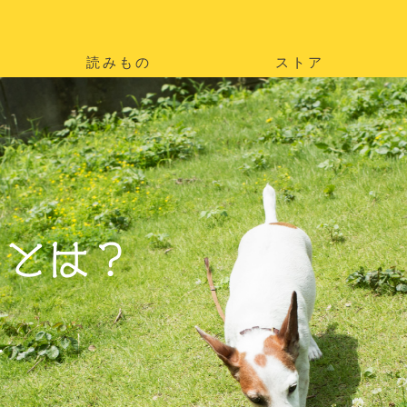
読みもの
ストア
。
を
。