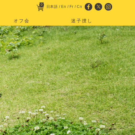
0
日本語
/
En
/
Fr
/
Cn
オフ会
迷子捜し