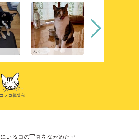
ふう
ヒスイ
にいるコの写真をながめたり。