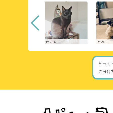
な
かまる
たみこ
そっく
の分け