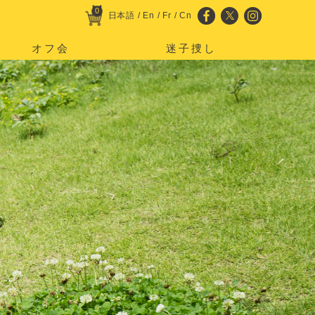
0
日本語
/
En
/
Fr
/
Cn
オフ会
迷子捜し