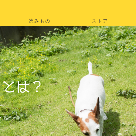
読みもの
ストア
。
を
。