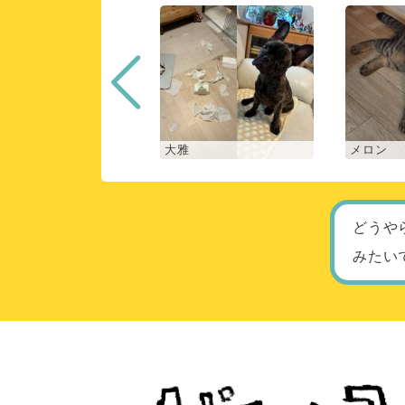
く
大雅
メロン
どうや
みたい