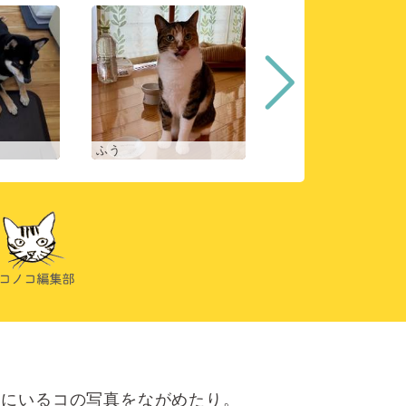
ふう
ヒスイ
にいるコの写真をながめたり。