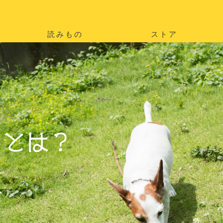
読みもの
ストア
。
を
。