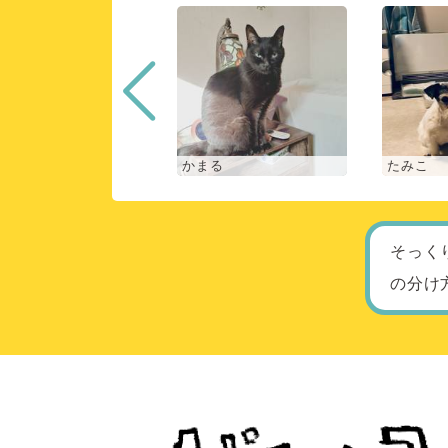
な
かまる
たみこ
そっく
の分け