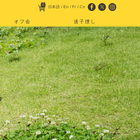
0
日本語
/
En
/
Fr
/
Cn
オフ会
迷子捜し