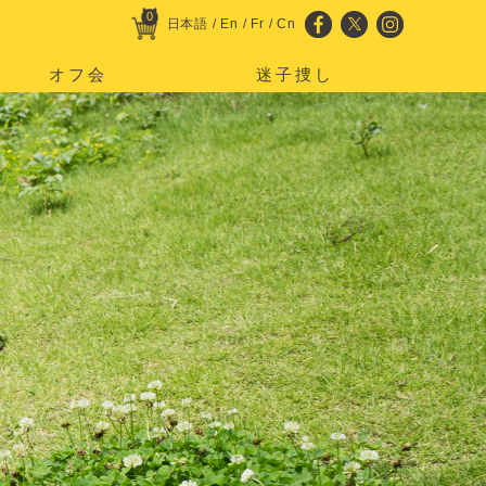
0
日本語
/
En
/
Fr
/
Cn
オフ会
迷子捜し