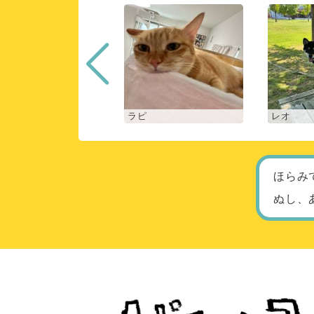
ロン
ラピ
レオ
ほらみ
ぬし、