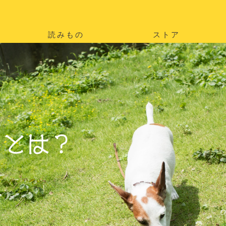
読みもの
ストア
。
を
。