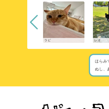
ロン
ラピ
レオ
ほらみ
ぬし、