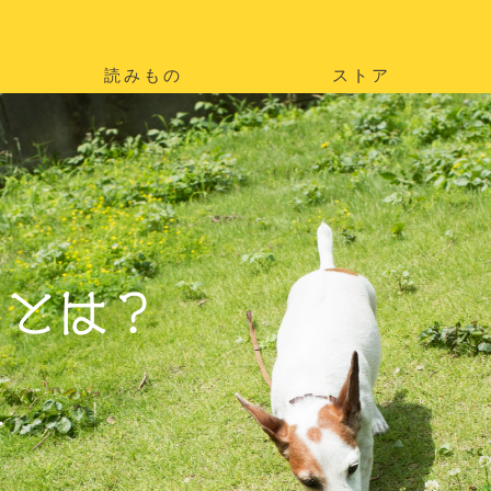
読みもの
ストア
。
を
。