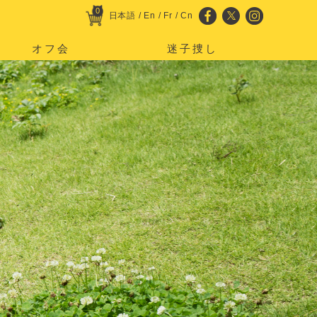
0
日本語
/
En
/
Fr
/
Cn
オフ会
迷子捜し