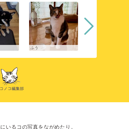
ふう
ヒスイ
にいるコの写真をながめたり。