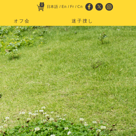
0
日本語
/
En
/
Fr
/
Cn
オフ会
迷子捜し