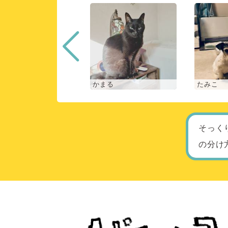
な
かまる
たみこ
そっく
の分け