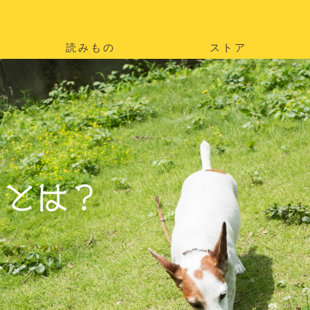
読みもの
ストア
。
を
。