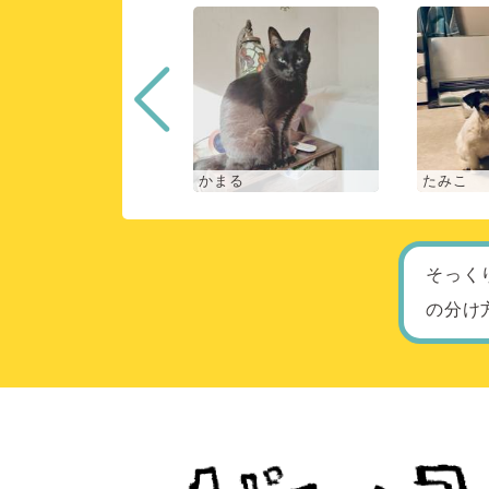
な
かまる
たみこ
そっく
の分け