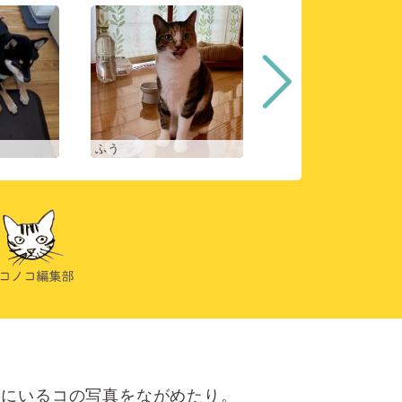
ふう
ヒスイ
にいるコの写真をながめたり。