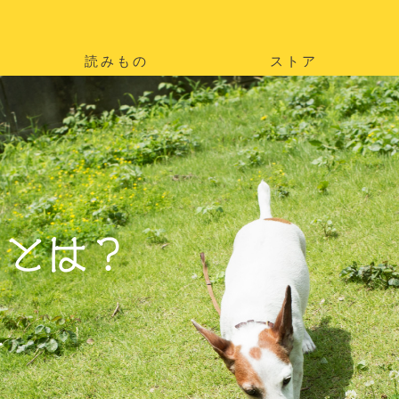
読みもの
ストア
。
を
。