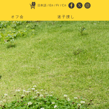
0
日本語
/
En
/
Fr
/
Cn
オフ会
迷子捜し