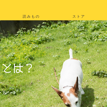
読みもの
ストア
。
を
。