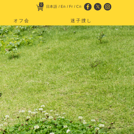
0
日本語
/
En
/
Fr
/
Cn
オフ会
迷子捜し