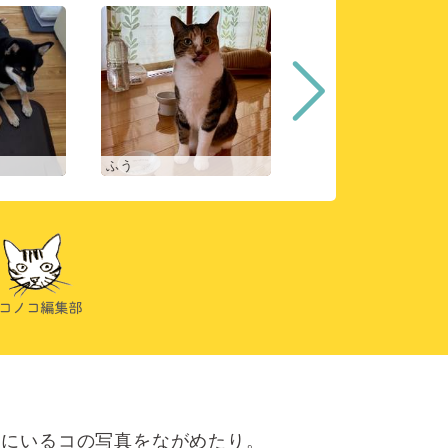
ふう
ヒスイ
にいるコの写真をながめたり。