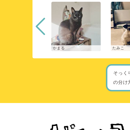
な
かまる
たみこ
そっく
の分け