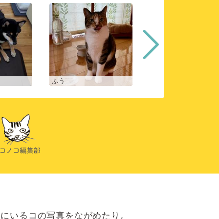
ふう
ヒスイ
にいるコの写真をながめたり。