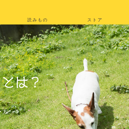
読みもの
ストア
。
を
。