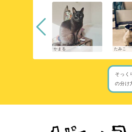
な
かまる
たみこ
そっく
の分け