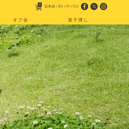
0
日本語
/
En
/
Fr
/
Cn
オフ会
迷子捜し