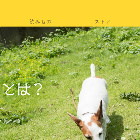
読みもの
ストア
。
を
。