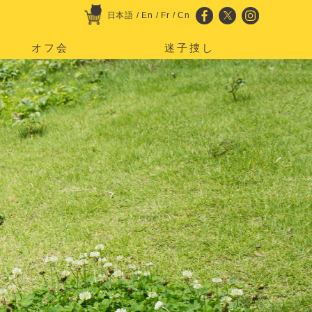
日本語
/
En
/
Fr
/
Cn
オフ会
迷子捜し