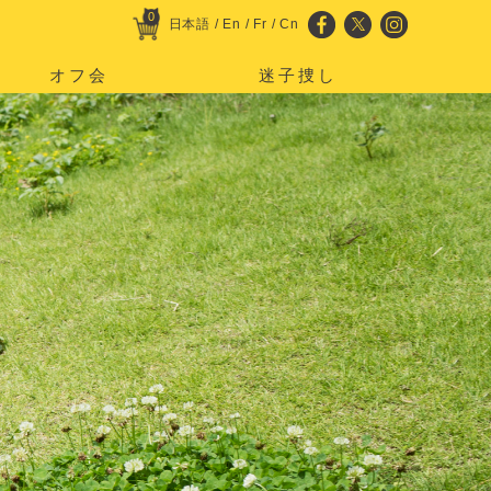
0
日本語
/
En
/
Fr
/
Cn
オフ会
迷子捜し