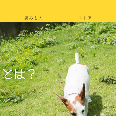
読みもの
ストア
。
を
。