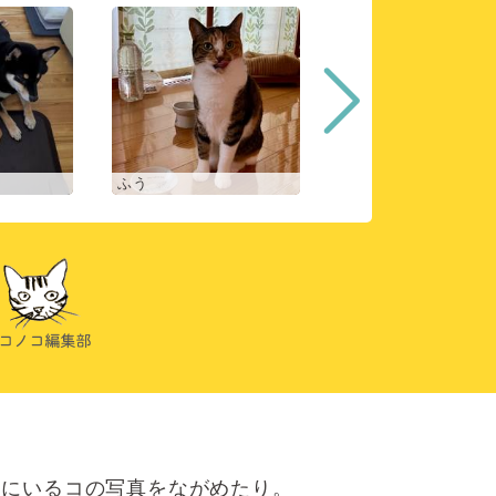
ふう
ヒスイ
にいるコの写真をながめたり。