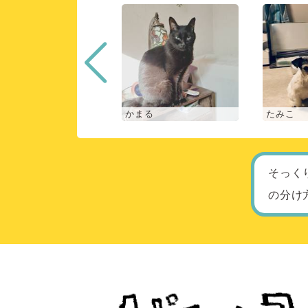
な
かまる
たみこ
そっく
の分け