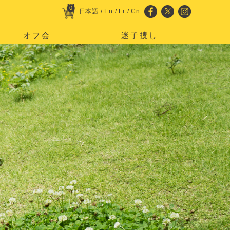
0
日本語
/
En
/
Fr
/
Cn
オフ会
迷子捜し