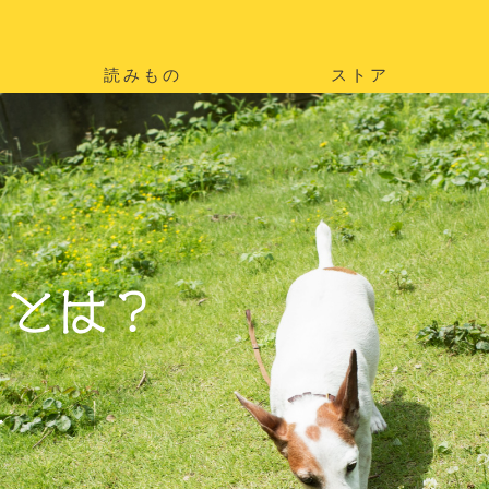
読みもの
ストア
。
を
。