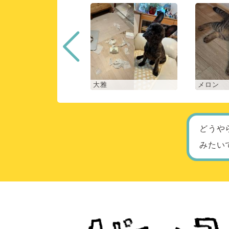
く
大雅
メロン
どうや
みたい