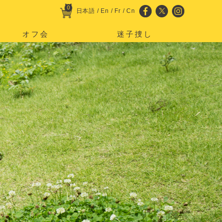
0
日本語
/
En
/
Fr
/
Cn
オフ会
迷子捜し