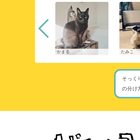
な
かまる
たみこ
そっく
の分け