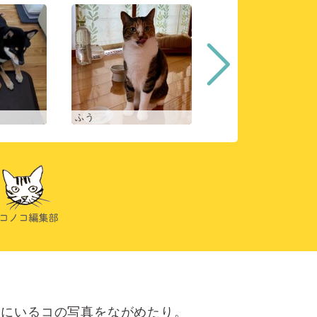
ふう
ヒスイ
にいるコの写真をながめたり。