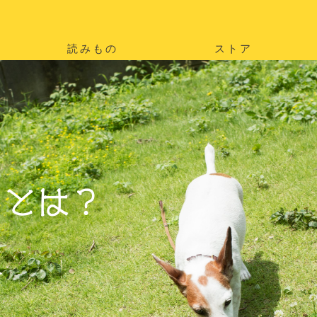
読みもの
ストア
。
を
。