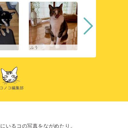
ふう
ヒスイ
にいるコの写真をながめたり。