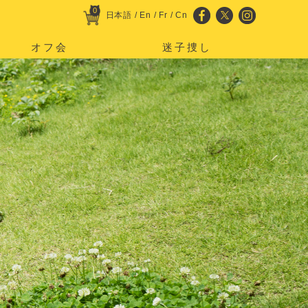
0
日本語
/
En
/
Fr
/
Cn
オフ会
迷子捜し