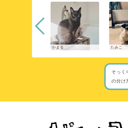
な
かまる
たみこ
そっく
の分け