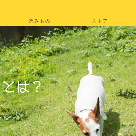
読みもの
ストア
。
を
。