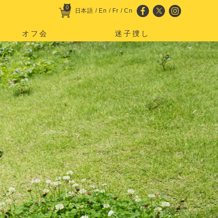
0
日本語
/
En
/
Fr
/
Cn
オフ会
迷子捜し