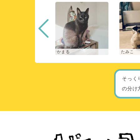
な
かまる
たみこ
そっく
の分け