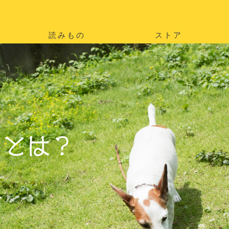
読みもの
ストア
。
を
。