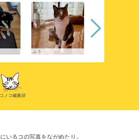
ふう
ヒスイ
にいるコの写真をながめたり。