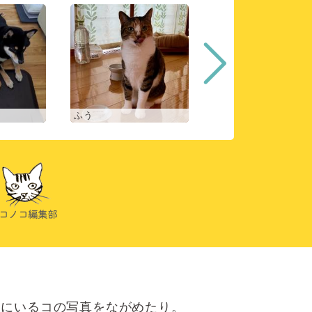
ふう
ヒスイ
にいるコの写真をながめたり。