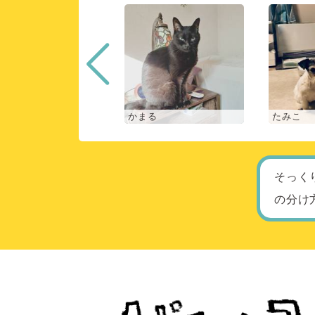
な
かまる
たみこ
そっく
の分け