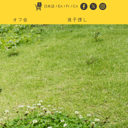
0
日本語
/
En
/
Fr
/
Cn
オフ会
迷子捜し