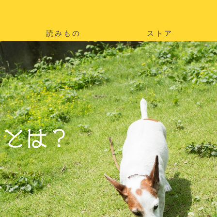
読みもの
ストア
。
を
。