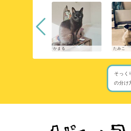
な
かまる
たみこ
そっく
の分け