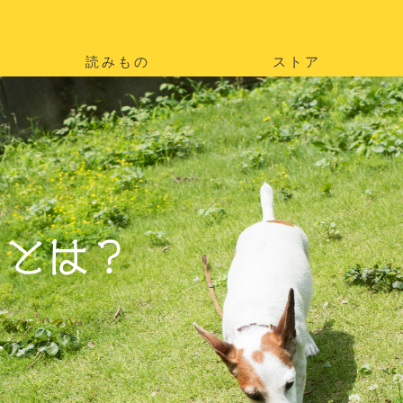
読みもの
ストア
。
を
。