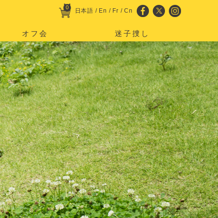
0
日本語
/
En
/
Fr
/
Cn
オフ会
迷子捜し