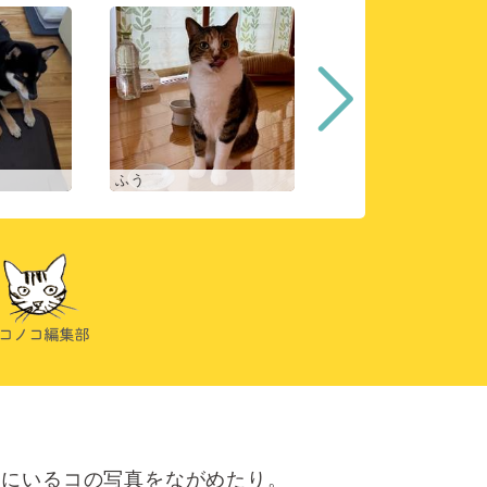
ふう
ヒスイ
にいるコの写真をながめたり。