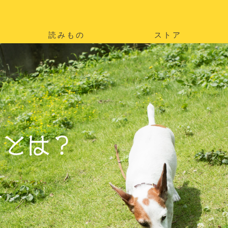
読みもの
ストア
。
を
。