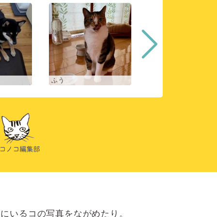
ふう
ヒスイ
にいるコの写真をながめたり。