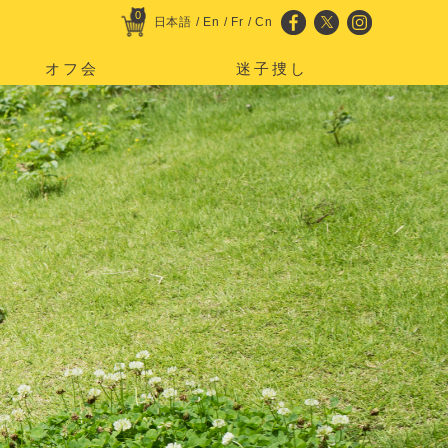
0
日本語
/
En
/
Fr
/
Cn
オフ会
迷子捜し