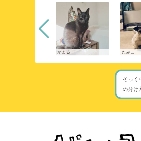
な
かまる
たみこ
そっく
の分け