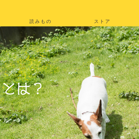
読みもの
ストア
。
を
。