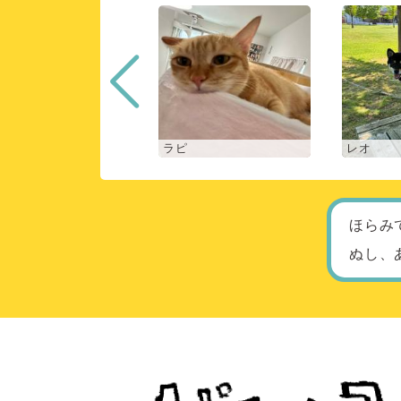
ロン
ラピ
レオ
ほらみ
ぬし、