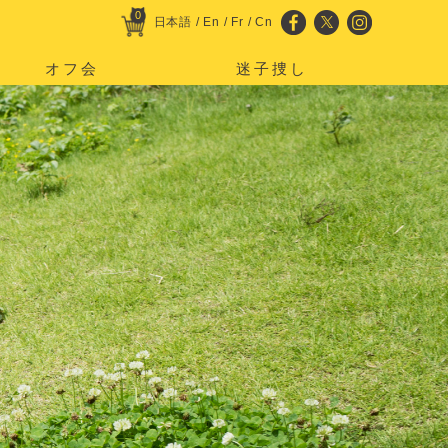
0
日本語
/
En
/
Fr
/
Cn
オフ会
迷子捜し