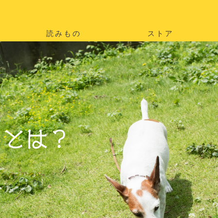
読みもの
ストア
。
を
。