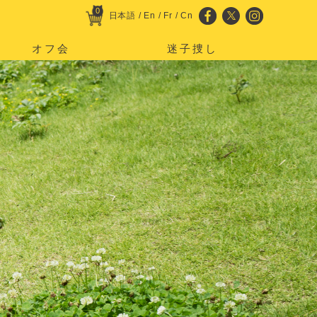
0
日本語
/
En
/
Fr
/
Cn
オフ会
迷子捜し