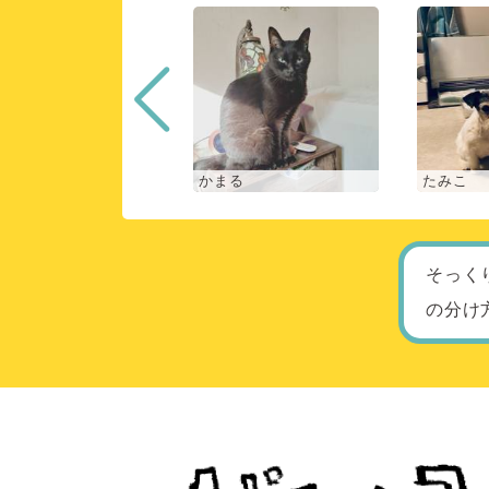
な
かまる
たみこ
そっく
の分け