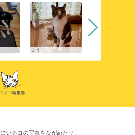
ふう
ヒスイ
にいるコの写真をながめたり。