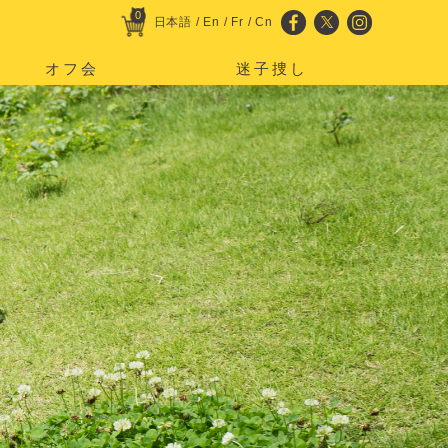
0
日本語
/
En
/
Fr
/
Cn
オフ会
迷子捜し