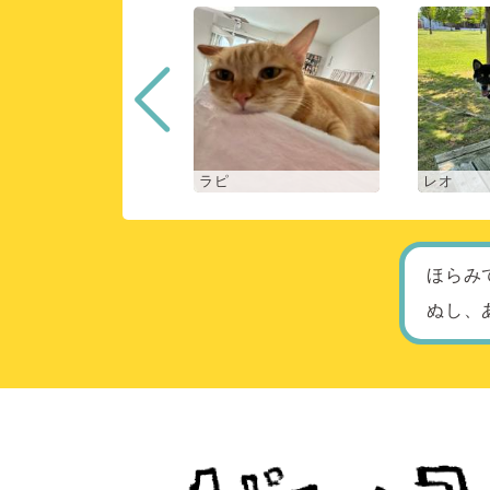
ロン
ラピ
レオ
ほらみ
ぬし、