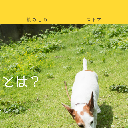
読みもの
ストア
。
を
。