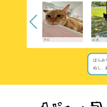
ロン
ラピ
レオ
ほらみ
ぬし、