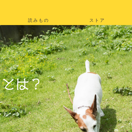
読みもの
ストア
。
を
。