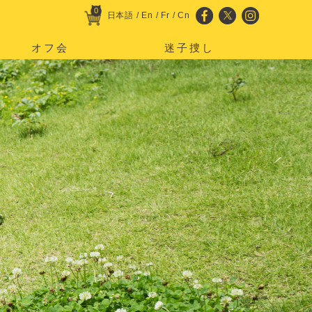
0
日本語
/
En
/
Fr
/
Cn
オフ会
迷子捜し