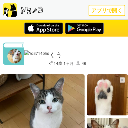
アプリで開く
くう
14歳 1ヶ月
46