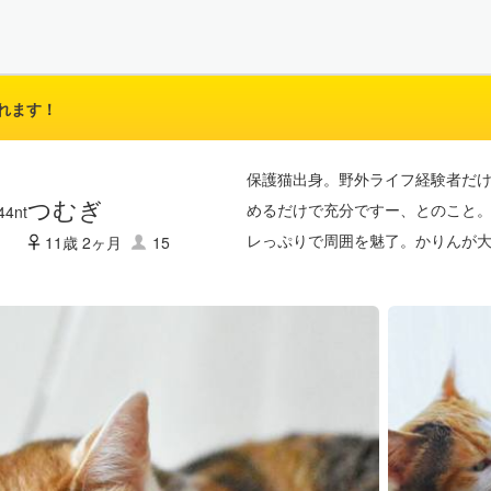
れます！
保護猫出身。野外ライフ経験者だ
つむぎ
めるだけで充分ですー、とのこと。
レっぷりで周囲を魅了。かりんが
11歳 2ヶ月
15