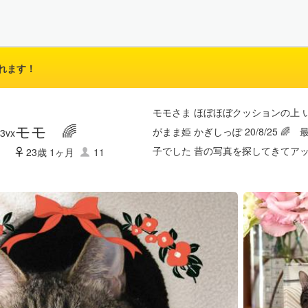
れます！
モモさま ほぼほぼクッションの上 
モモ 🌈
がまま姫 かぎしっぽ 20/8/25 
子でした 昔の写真を探してきてアッ
23歳 1ヶ月
11